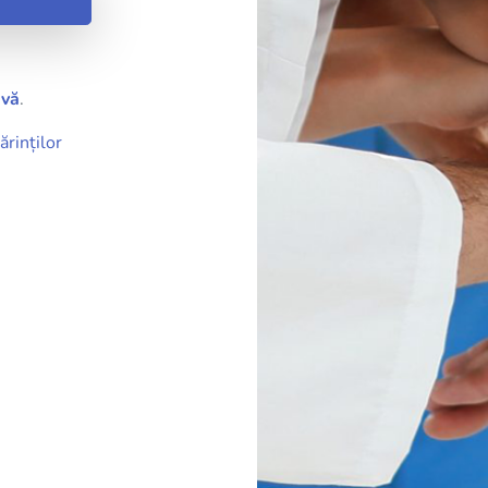
.
-vă
.
ărinților