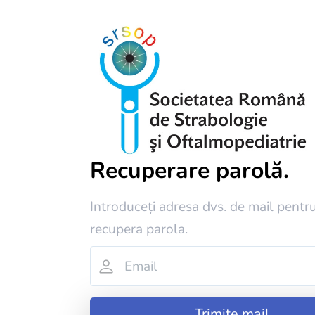
Recuperare parolă.
Introduceți adresa dvs. de mail pentr
recupera parola.
Trimite mail